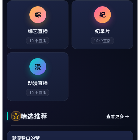
综
纪
综艺直播
纪录片
10
个直播
10
个直播
漫
动漫直播
10
个直播
精选推荐
查看更多 →
动作
0:20
神作
超清4K
潮湿巷口的梦