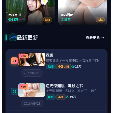
南极星 Ⅲ
雷鸣潜伏
88万
88万
动漫
冒险
最新更新
查看更多 →
霓裳
NEW
霓裳讲述了一段在中国大陆背景下的动
01
漫故事，围绕刘昊然饰演的主角逐层展
11万
动漫
中国大陆
开，人物动机与命运转折相互牵引，节
2022/02/19
奏紧凑、情绪克制。
逆光深渊眼 - 沉默之书
NEW
逆光深渊眼 - 沉默之书讲述了一段在英
02
国背景下的战争故事，围绕蒂尔达·斯
39万
电影
英国
文顿饰演的主角逐层展开，人物动机与
2018/09/23
命运转折相互牵引，节奏紧凑、情绪克
制。