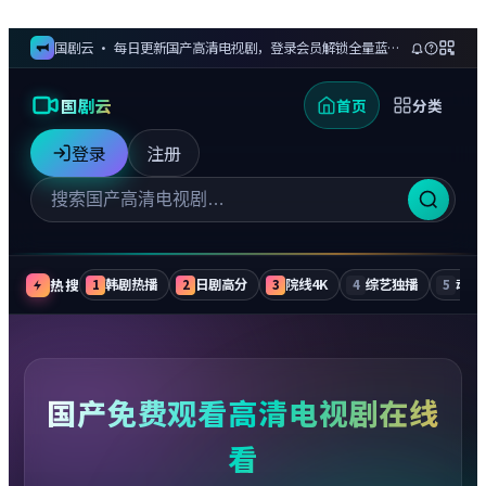
国剧云 · 每日更新国产高清电视剧，登录会员解锁全量蓝光剧集与无广告追更
国剧云
首页
分类
登录
注册
热搜
韩剧热播
日剧高分
院线4K
综艺独播
动漫
1
2
3
4
5
国产免费观看高清电视剧在线
看