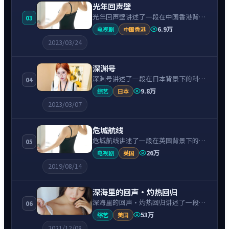
光年回声壁
光年回声壁讲述了一段在中国香港背景
03
下的冒险故事，围绕周润发饰演的主角
6.9万
电视剧
中国香港
逐层展开，人物动机与命运转折相互牵
2023/03/24
引，节奏紧凑、情绪克制。
深渊号
深渊号讲述了一段在日本背景下的科幻
04
故事，围绕阿部宽饰演的主角逐层展
9.8万
综艺
日本
开，人物动机与命运转折相互牵引，节
2023/03/07
奏紧凑、情绪克制。
危城航线
危城航线讲述了一段在英国背景下的冒
05
险故事，围绕基里安·墨菲饰演的主角
26万
电视剧
英国
逐层展开，人物动机与命运转折相互牵
2019/08/14
引，节奏紧凑、情绪克制。
深海里的回声·灼热回归
深海里的回声·灼热回归讲述了一段在
06
美国背景下的科幻故事，围绕艾玛·斯
53万
综艺
美国
通饰演的主角逐层展开，人物动机与命
2021/12/08