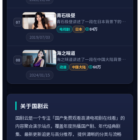
运转折相互牵引，节奏紧凑、情绪克
制。
青石极昼
青石极昼讲述了一段在日本背景下的动
07
作故事，围绕阿部宽饰演的主角逐层展
84万
电视剧
日本
开，人物动机与命运转折相互牵引，节
2019/07/03
奏紧凑、情绪克制。
海之味道
海之味道讲述了一段在中国大陆背景下
08
的科幻故事，围绕刘昊然饰演的主角逐
60万
动漫
中国大陆
层展开，人物动机与命运转折相互牵
2024/01/15
引，节奏紧凑、情绪克制。
关于国剧云
国剧云是一个专注「国产免费观看高清电视剧在线看」的
内容聚合演示站点，覆盖年度热播国产剧、年代经典剧
集、最新更新追更与高分推荐， 提供清晰的分类与流畅