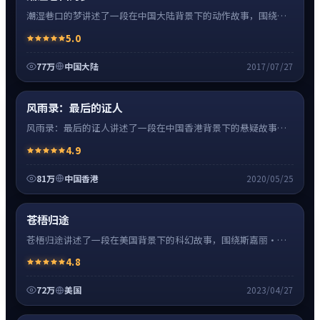
潮湿巷口的梦讲述了一段在中国大陆背景下的动作故事，围绕张
译饰演的主角逐层展开，人物动机与命运转折相互牵引，节奏紧
5.0
凑、情绪克制。
77万
中国大陆
2017/07/27
悬疑
8:27
热
超清4K
风雨录：最后的证人
风雨录：最后的证人讲述了一段在中国香港背景下的悬疑故事，
围绕刘德华饰演的主角逐层展开，人物动机与命运转折相互牵
4.9
引，节奏紧凑、情绪克制。
81万
中国香港
2020/05/25
科幻
16:34
热
高清
苍梧归途
苍梧归途讲述了一段在美国背景下的科幻故事，围绕斯嘉丽·约
翰逊饰演的主角逐层展开，人物动机与命运转折相互牵引，节奏
4.8
紧凑、情绪克制。
72万
美国
2023/04/27
爱情
24:41