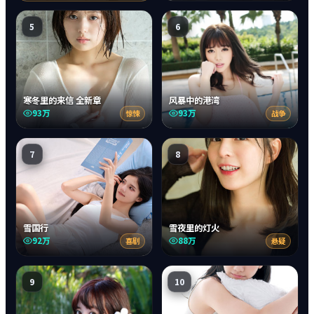
5
6
寒冬里的来信 全新章
风暴中的港湾
93万
93万
惊悚
战争
7
8
雪国行
雪夜里的灯火
92万
88万
喜剧
悬疑
9
10