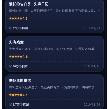
神作
超清4K
漫长的告白季 - 失声日记
漫长的告白季 - 失声日记讲述了一段在韩国背景下的爱情故事，围
绕李秉宪饰演的主角逐层展开，人物动机与命运转折相互牵引，
4.7
节奏紧凑、情绪克制。
77万
韩国
2015/04/23
犯罪
32:48
热
超清4K
火海残章
火海残章讲述了一段在日本背景下的犯罪故事，围绕长泽雅美饰
演的主角逐层展开，人物动机与命运转折相互牵引，节奏紧凑、
4.6
情绪克制。
76万
日本
2021/01/11
冒险
0:55
神作
超清4K
寒冬里的来信
寒冬里的来信讲述了一段在英国背景下的冒险故事，围绕蒂尔达
·斯文顿饰演的主角逐层展开，人物动机与命运转折相互牵引，
4.5
节奏紧凑、情绪克制。
9.7万
英国
2019/01/26