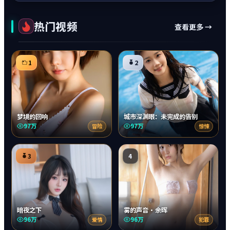
热门视频
查看更多 →
1
2
梦境的回响
城市深渊眼：未完成的告别
97万
97万
冒险
惊悚
3
4
暗夜之下
雾的声音·余晖
96万
96万
爱情
犯罪